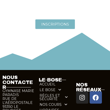
INSCRIPTIONS
NOUS
LE BOSE
CONTACTE
ACCUEIL
NOS
R
RÉSEAUX
LE BOSE
GYMNASE MARIE
PARADIS
RÈGLES ET
RUE DE
SÉCURITÉ
L’AÉROPOSTALE
NOS COURS
93350 LE