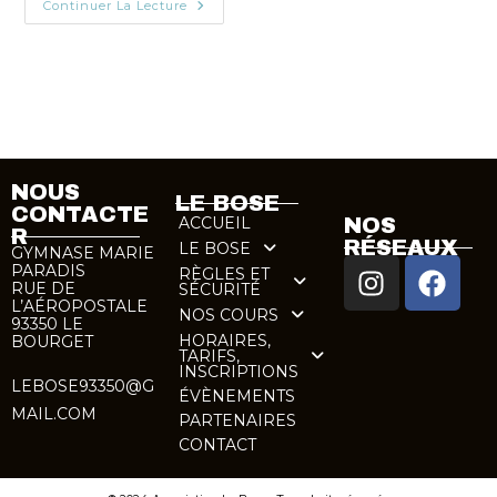
Continuer La Lecture
NOUS
LE BOSE
CONTACTE
ACCUEIL
NOS
R
RÉSEAUX
LE BOSE
GYMNASE MARIE
PARADIS
RÈGLES ET
RUE DE
SÉCURITÉ
L’AÉROPOSTALE
NOS COURS
93350 LE
HORAIRES,
BOURGET
TARIFS,
INSCRIPTIONS
LEBOSE93350@G
ÉVÈNEMENTS
MAIL.COM
PARTENAIRES
CONTACT